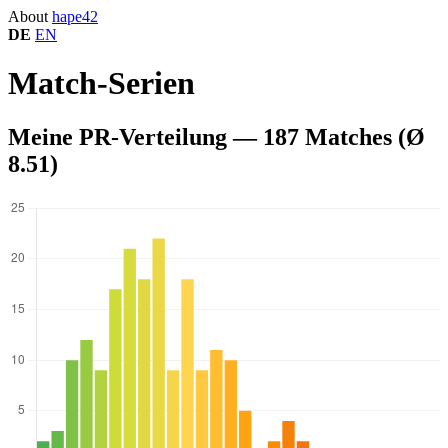
About
hape
42
DE
EN
Match-Serien
Meine PR-Verteilung — 187 Matches (Ø
8.51)