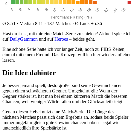
Ø 8.51
·
Median 8.11
·
187 Matches
·
Ø Luck +5.36
Hast du Lust, mit mir eine Match-Serie zu spielen? Aktuell spiele ich
auf
DailyGammon
und auf
Heroes
– beides geht.
Eine schöne Serie hatte ich vor langer Zeit, noch zu FIBS-Zeiten,
einmal mit einem Freund. Das Konzept will ich hier wieder aufleben
lassen.
Die Idee dahinter
Je besser jemand spielt, desto größer sind seine Gewinnchancen
gegen einen schwächeren Gegner. Umgekehrt gilt: Wenn der
Gegner stärker ist, hat man bei einem kürzeren Match die besseren
Chancen, weil weniger Würfe fallen und der Glücksanteil steigt.
Genau diesen Hebel nutzt eine Match-Serie: Die Länge des
nächsten Matches passt sich dem Ergebnis an, sodass beide Spieler
immer ungefähr gleich gute Gewinnchancen haben – egal wie
unterschiedlich ihre Spielstärke ist.